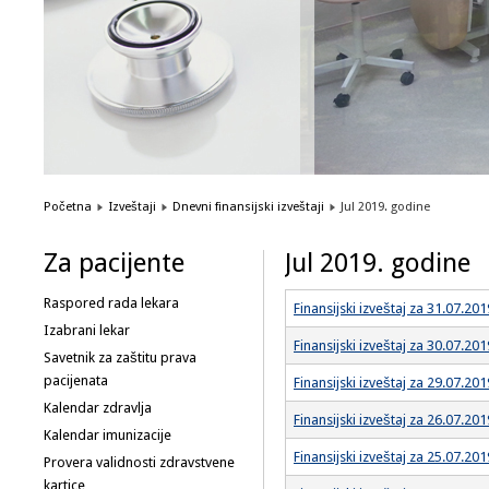
1
2
3
4
5
6
Početna
Izveštaji
Dnevni finansijski izveštaji
Jul 2019. godine
Za pacijente
Jul 2019. godine
Raspored rada lekara
Finansijski izveštaj za 31.07.201
Izabrani lekar
Finansijski izveštaj za 30.07.201
Savetnik za zaštitu prava
pacijenata
Finansijski izveštaj za 29.07.201
Kalendar zdravlja
Finansijski izveštaj za 26.07.201
Kalendar imunizacije
Finansijski izveštaj za 25.07.201
Provera validnosti zdravstvene
kartice