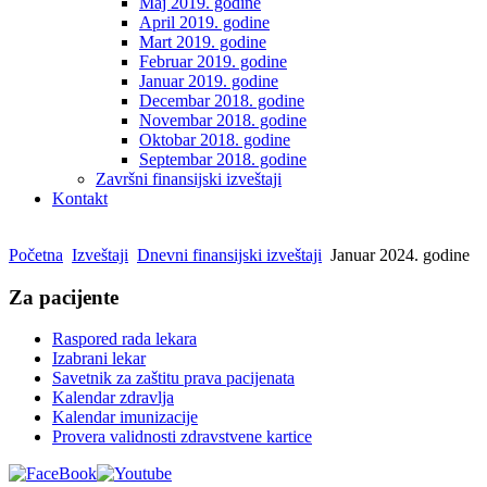
Maj 2019. godine
April 2019. godine
Mart 2019. godine
Februar 2019. godine
Januar 2019. godine
Decembar 2018. godine
Novembar 2018. godine
Oktobar 2018. godine
Septembar 2018. godine
Završni finansijski izveštaji
Kontakt
Početna
Izveštaji
Dnevni finansijski izveštaji
Januar 2024. godine
Za pacijente
Raspored rada lekara
Izabrani lekar
Savetnik za zaštitu prava pacijenata
Kalendar zdravlja
Kalendar imunizacije
Provera validnosti zdravstvene kartice