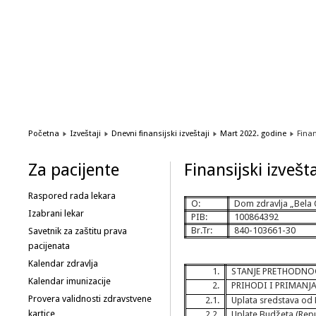
1
2
3
4
5
6
Početna
Izveštaji
Dnevni finansijski izveštaji
Mart 2022. godine
Finan
Za pacijente
Finansijski izvešt
Raspored rada lekara
O:
Dom zdravlja „Bela 
Izabrani lekar
PIB:
100864392
Br.Tr:
840-103661-30
Savetnik za zaštitu prava
pacijenata
Kalendar zdravlja
1.
STANJE PRETHODNO
Kalendar imunizacije
2.
PRIHODI I PRIMANJ
Provera validnosti zdravstvene
2.1.
Uplata sredstava o
kartice
2.2.
Uplate Budžeta (Repu