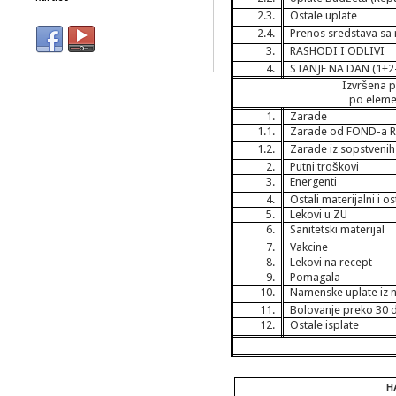
2.3.
Ostale uplate
2.4.
Prenos sredstava sa
3.
RASHODI I ODLIVI
4.
STANJE NA DAN (1+2-
Izvršena p
po eleme
1.
Zarade
1.1.
Zarade od FOND-a 
1.2.
Zarade iz sopstvenih
2.
Putni troškovi
3.
Energenti
4.
Ostali materijalni i o
5.
Lekovi u ZU
6.
Sanitetski materijal
7.
Vakcine
8.
Lekovi na recept
9.
Pomagala
10.
Namenske uplate iz 
11.
Bolovanje preko 30 
12.
Ostale isplate
Н