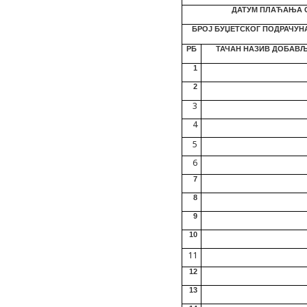
ДАТУМ ПЛАЋАЊА О
БРОЈ БУЏЕТСКОГ ПОДРАЧУН
РБ
ТАЧАН НАЗИВ ДОБАВ
1
2
3
4
5
6
7
8
9
10
11
12
13