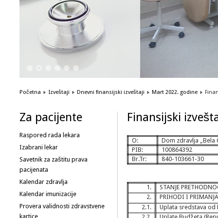
1
2
3
4
5
6
Početna
Izveštaji
Dnevni finansijski izveštaji
Mart 2022. godine
Finan
Za pacijente
Finansijski izvešt
Raspored rada lekara
O:
Dom zdravlja „Bela 
Izabrani lekar
PIB:
100864392
Br.Tr:
840-103661-30
Savetnik za zaštitu prava
pacijenata
Kalendar zdravlja
1.
STANJE PRETHODNO
Kalendar imunizacije
2.
PRIHODI I PRIMANJ
Provera validnosti zdravstvene
2.1.
Uplata sredstava o
kartice
2.2.
Uplate Budžeta (Repu