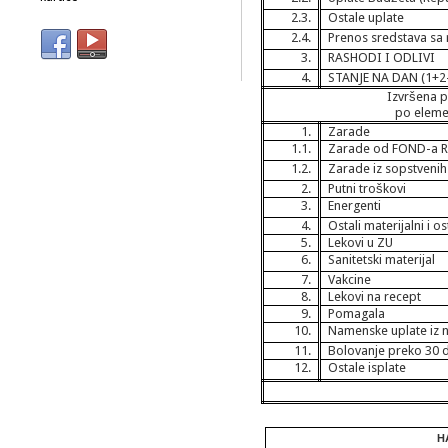
2.3.
Ostale uplate
2.4.
Prenos sredstava sa
3.
RASHODI I ODLIVI
4.
STANJE NA DAN (1+2-
Izvršena p
po eleme
1.
Zarade
1.1.
Zarade od FOND-a 
1.2.
Zarade iz sopstvenih
2.
Putni troškovi
3.
Energenti
4.
Ostali materijalni i o
5.
Lekovi u ZU
6.
Sanitetski materijal
7.
Vakcine
8.
Lekovi na recept
9.
Pomagala
10.
Namenske uplate iz 
11.
Bolovanje preko 30 
12.
Ostale isplate
Н