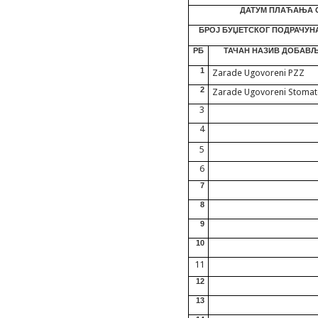
ДАТУМ ПЛАЋАЊА О
БРОЈ БУЏЕТСКОГ ПОДРАЧУН
РБ
ТАЧАН НАЗИВ ДОБАВ
1
Zarade Ugovoreni PZZ
2
Zarade Ugovoreni Stomat
3
4
5
6
7
8
9
10
11
12
13