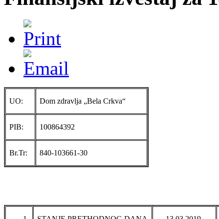
UO:
Dom zdravlja „Bela Crkva“
PIB:
100864392
Br.Tr:
840-103661-30
1.
STANJE PRETHODNOG DANA
13.03.2019.