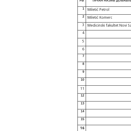
РБ
ТАЧАН НАЗИВ ДОБАВ
1
Miletić Petrol
2
Miletić Komerc
3
Medicinski fakultet Novi S
4
5
6
7
8
9
10
11
12
13
14
15
16