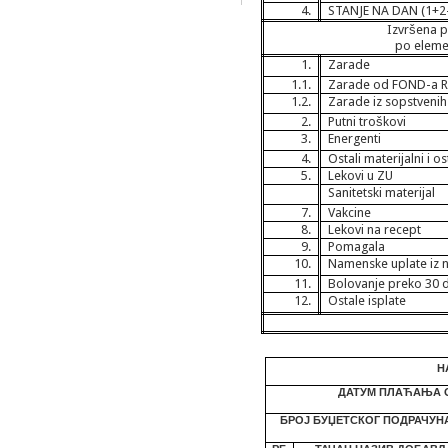
4.
STANJE NA DAN (1+2-
Izvršena p
po eleme
1.
Zarade
1.1.
Zarade od FOND-a 
1.2.
Zarade iz sopstvenih
2.
Putni troškovi
3.
Energenti
4.
Ostali materijalni i o
5.
Lekovi u ZU
Sanitetski materijal
7.
Vakcine
8.
Lekovi na recept
9.
Pomagala
10.
Namenske uplate iz 
11.
Bolovanje preko 30 
12.
Ostale isplate
Н
ДАТУМ ПЛАЋАЊА О
БРОЈ БУЏЕТСКОГ ПОДРАЧУН