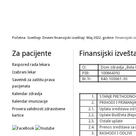
Početna
Izveštaji
Dnevni finansijski izveštaji
Maj 2022. godine
Finansijski i
Za pacijente
Finansijski izvešt
Raspored rada lekara
O:
Dom zdravlja „Bela 
Izabrani lekar
PIB:
100864392
Br.Tr:
840-103661-30
Savetnik za zaštitu prava
pacijenata
Kalendar zdravlja
1.
STANJE PRETHODNO
Kalendar imunizacije
2.
PRIHODI I PRIMANJ
Provera validnosti zdravstvene
2.1.
Uplata sredstava o
2.2.
Uplate Budžeta (Repu
kartice
2.3.
Ostale uplate
2.4.
Prenos sredstava sa
3.
RASHODI I ODLIVI