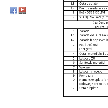
2.3.
Ostale uplate
2.4.
Prenos sredstava sa
3.
RASHODI I ODLIVI
4.
STANJE NA DAN (1+2-
Izvršena p
po eleme
1.
Zarade
1.1.
Zarade od FOND-a 
1.2.
Zarade iz sopstvenih
2.
Putni troškovi
3.
Energenti
4.
Ostali materijalni i 
5.
Lekovi u ZU
6.
Sanitetski materijal
7.
Vakcine
8.
Lekovi na recept
9.
Pomagala
10.
Namenske uplate iz 
11.
Bolovanje preko 30 
12.
Ostale isplate