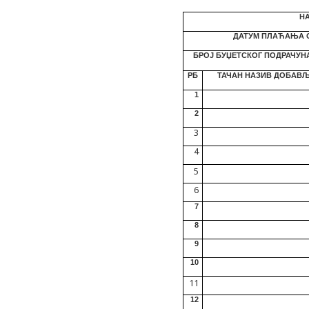
НА
ДАТУМ ПЛАЋАЊА О
БРОЈ БУЏЕТСКОГ ПОДРАЧУН
РБ
ТАЧАН НАЗИВ ДОБАВ
1
2
3
4
5
6
7
8
9
10
11
12