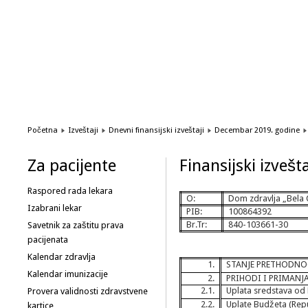
1
2
3
4
5
6
Početna
Izveštaji
Dnevni finansijski izveštaji
Decembar 2019. godine
Za pacijente
Finansijski izvešt
Raspored rada lekara
O:
Dom zdravlja „Bela 
Izabrani lekar
PIB:
100864392
Br.Tr:
840-103661-30
Savetnik za zaštitu prava
pacijenata
Kalendar zdravlja
1.
STANJE PRETHODN
Kalendar imunizacije
2.
PRIHODI I PRIMANJ
2.1.
Uplata sredstava o
Provera validnosti zdravstvene
2.2.
Uplate Budžeta (Repu
kartice