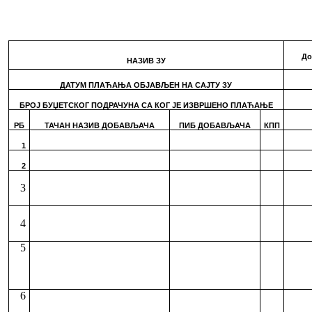
До
НАЗИВ ЗУ
ДАТУМ ПЛАЋАЊА ОБЈАВЉЕН НА САЈТУ ЗУ
БРОЈ БУЏЕТСКОГ ПОДРАЧУНА СА КОГ ЈЕ ИЗВРШЕНО ПЛАЋАЊЕ
РБ
ТАЧАН НАЗИВ ДОБАВЉАЧА
ПИБ ДОБАВЉАЧА
КПП
1
2
3
4
5
6