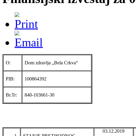
O:
Dom zdravlja „Bela Crkva“
PIB:
100864392
Br.Tr:
840-103661-30
03.12.2019
1.
STANJE PRETHODNOG