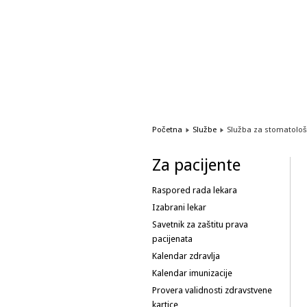
1
2
3
4
5
6
Početna
Službe
Služba za stomatološ
Za pacijente
Raspored rada lekara
Izabrani lekar
Savetnik za zaštitu prava
pacijenata
Kalendar zdravlja
Kalendar imunizacije
Provera validnosti zdravstvene
kartice