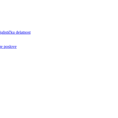
alističku delatnost
ge poslove