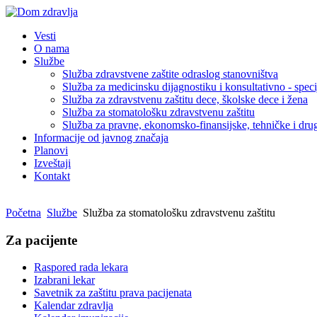
Vesti
O nama
Službe
Služba zdravstvene zaštite odraslog stanovništva
Služba za medicinsku dijagnostiku i konsultativno - specij
Služba za zdravstvenu zaštitu dece, školske dece i žena
Služba za stomatološku zdravstvenu zaštitu
Služba za pravne, ekonomsko-finansijske, tehničke i dru
Informacije od javnog značaja
Planovi
Izveštaji
Kontakt
Početna
Službe
Služba za stomatološku zdravstvenu zaštitu
Za pacijente
Raspored rada lekara
Izabrani lekar
Savetnik za zaštitu prava pacijenata
Kalendar zdravlja