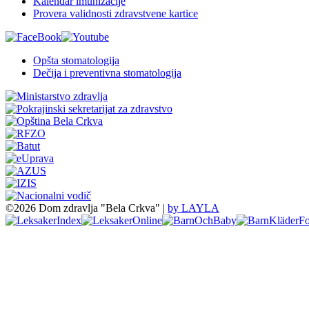
Kalendar imunizacije
Provera validnosti zdravstvene kartice
Opšta stomatologija
Dečija i preventivna stomatologija
©2026 Dom zdravlja "Bela Crkva" |
by LAYLA