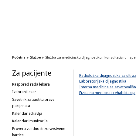
1
2
3
4
5
6
Početna
Službe
Služba za medicinsku dijagnostiku i konsultativno - spec
Za pacijente
Radiološka dijagnostika sa ultr
Laboratorijska dijagnostika
Raspored rada lekara
Interna medicina sa savetovališt
Izabrani lekar
Fizikalna medicina i rehabilitacija
Savetnik za zaštitu prava
pacijenata
Kalendar zdravlja
Kalendar imunizacije
Provera validnosti zdravstvene
kartice