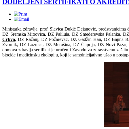
DODELJENI SERTIFIKATI O AKREDIT
Ministarka zdravlja, prof. Slavica Đukić Dejanović, predstvanicima d
DZ Sremska Mitrovica, DZ Palilula, DZ Smederevska Palanka, DZ
Crkva
, DZ Ražanj, DZ Požarevac, DZ Gadžin Han, DZ Bajina Ba
Zvornik, DZ Loznica, DZ Merošina, DZ Ćuprija, DZ Novi Pazar,
domova zdravlja sertifikat je uručen i Zavodu za zdravstvenu zaštitu
biocide i medicinsku ekologiju, koji je samoinicijativno ušao u postupak