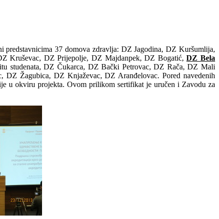
ručeni predstavnicima 37 domova zdravlja: DZ Jagodina, DZ Kuršumlija,
DZ Kruševac, DZ Prijepolje, DZ Majdanpek, DZ Bogatić,
DZ Bela
tu studenata, DZ Čukarca, DZ Bački Petrovac, DZ Rača, DZ Mali
c, DZ Žagubica, DZ Knjaževac, DZ Aranđelovac. Pored navedenih
ije u okviru projekta. Ovom prilikom sertifikat je uručen i Zavodu za