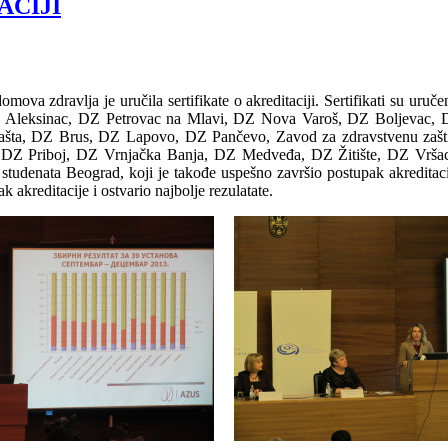
ACIJI
omova zdravlja je uručila sertifikate o akreditaciji. Sertifikati su u
 Aleksinac, DZ Petrovac na Mlavi, DZ Nova Varoš, DZ Boljevac, 
šta, DZ Brus, DZ Lapovo, DZ Pančevo, Zavod za zdravstvenu zašti
 DZ Priboj, DZ Vrnjačka Banja, DZ Medveđa, DZ Žitište, DZ Vrša
 studenata Beograd, koji je takođe uspešno završio postupak akreditac
 akreditacije i ostvario najbolje rezulatate.