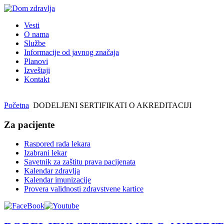
Vesti
O nama
Službe
Informacije od javnog značaja
Planovi
Izveštaji
Kontakt
Početna
DODELJENI SERTIFIKATI O AKREDITACIJI
Za pacijente
Raspored rada lekara
Izabrani lekar
Savetnik za zaštitu prava pacijenata
Kalendar zdravlja
Kalendar imunizacije
Provera validnosti zdravstvene kartice